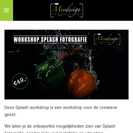
Zum
Hauptinhalt
springen
Deze Splash workshop is een workshop voor de creatieve
geest.
We laten je de onbeperkte mogelijkheden zien van Splash