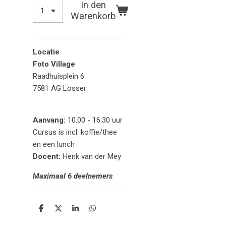
In den
Warenkorb
Locatie
Foto Village
Raadhuisplein 6
7581 AG Losser
Aanvang:
10.00 - 16.30 uur
Cursus is incl. koffie/thee
en een lunch
Docent:
Henk van der Mey
Maximaal 6 deelnemers
T
T
T
T
e
e
e
e