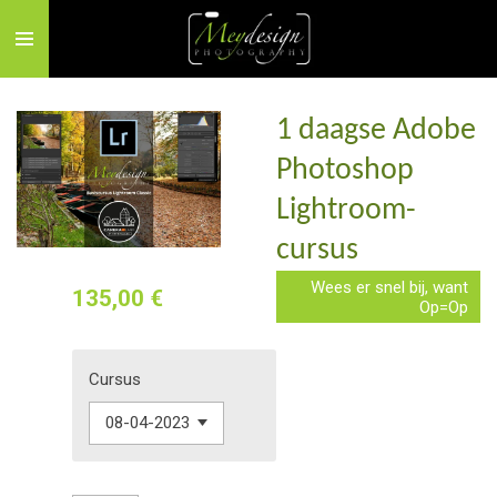
Zum
Hauptinhalt
springen
1 daagse Adobe
Photoshop
Lightroom-
cursus
Wees er snel bij, want
135,00 €
Op=Op
Cursus